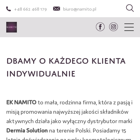
+48 662 468 179
biuro@namito.pl
Dbamy o każdego Klienta
indywidualnie
EK NAMITO
to mała, rodzinna firma, która z pasją i
misją promowania najwyższej jakości składników
aktywnych działa jako wyłączny dystrybutor marki
Dermia Solution
na terenie Polski. Posiadamy 15
letnie doświadczenie na rynku kosmetologicznym