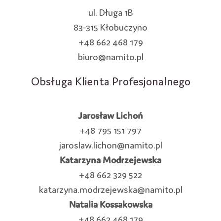
ul. Długa 1B
83-315 Kłobuczyno
+48 662 468 179
biuro@namito.pl
Obsługa Klienta Profesjonalnego
Jarosław Lichoń
+48 795 151 797
jaroslaw.lichon@namito.pl
Katarzyna Modrzejewska
+48 662 329 522
katarzyna.modrzejewska@namito.pl
Natalia Kossakowska
+48 662 468 179